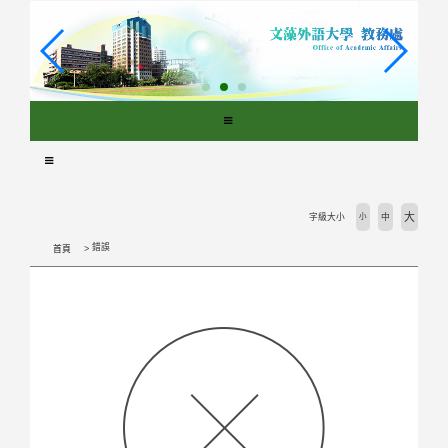
跳
到
主
要
內
容
區
塊
大
字級大小
小
中
錯誤
首頁