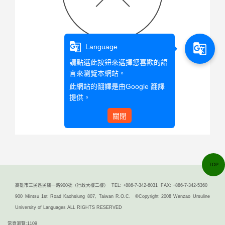
g_translate
g_translate
Language
請點選此按鈕來選擇您喜歡的語
言來瀏覽本網站。
查無此文章資料
此網站的翻譯是由
Google 翻譯
提供。
回首頁
關閉
TOP
高雄市三民區民族一路900號（行政大樓二樓） TEL: +886-7-342-6031 FAX: +886-7-342-5360
900 Mintsu 1st Road Kaohsiung 807, Taiwan R.O.C. ©Copyright 2008 Wenzao Ursuline
University of Languages ALL RIGHTS RESERVED
當頁瀏覽:1109