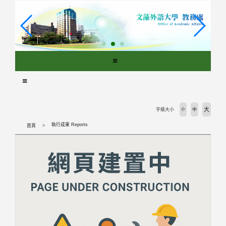
跳
到
主
要
內
容
區
塊
大
字級大小
小
中
執行成果 Reports
首頁