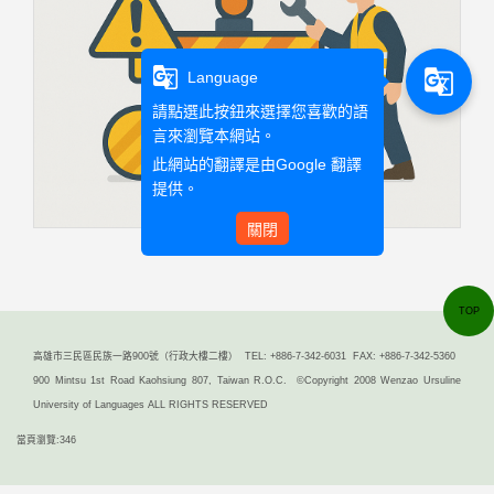
g_translate
g_translate
Language
請點選此按鈕來選擇您喜歡的語
言來瀏覽本網站。
此網站的翻譯是由
Google 翻譯
提供。
關閉
TOP
高雄市三民區民族一路900號（行政大樓二樓） TEL: +886-7-342-6031 FAX: +886-7-342-5360
900 Mintsu 1st Road Kaohsiung 807, Taiwan R.O.C. ©Copyright 2008 Wenzao Ursuline
University of Languages ALL RIGHTS RESERVED
當頁瀏覽:346