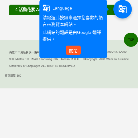
g_translate
g_translate
Language
4 活動花絮 Activities
請點選此按鈕來選擇您喜歡的語
言來瀏覽本網站。
此網站的翻譯是由
Google 翻譯
提供。
TOP
關閉
高雄市三民區民族一路900號（行政大樓二樓） TEL: +886-7-342-6031 FAX: +886-7-342-5360
900 Mintsu 1st Road Kaohsiung 807, Taiwan R.O.C. ©Copyright 2008 Wenzao Ursuline
University of Languages ALL RIGHTS RESERVED
當頁瀏覽:360