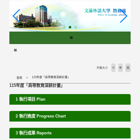
跳
到
主
要
內
容
區
塊
大
字級大小
小
中
115年度「高等教育深耕計畫」
首頁
115年度「高等教育深耕計畫」
1 執行項目 Plan
2 執行進度 Progress Chart
3 執行成果 Reports