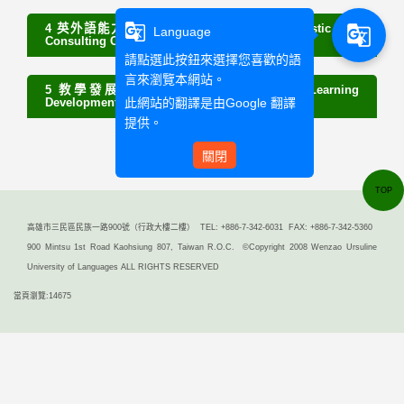
g_translate
4 英外語能力診斷輔導中心 Language Diagnostic And
g_translate
Language
Consulting Center
請點選此按鈕來選擇您喜歡的語
言來瀏覽本網站。
5 教學發展中心 Center for Teaching and Learning
此網站的翻譯是由
Google 翻譯
Development
提供。
關閉
TOP
高雄市三民區民族一路900號（行政大樓二樓） TEL: +886-7-342-6031 FAX: +886-7-342-5360
900 Mintsu 1st Road Kaohsiung 807, Taiwan R.O.C. ©Copyright 2008 Wenzao Ursuline
University of Languages ALL RIGHTS RESERVED
當頁瀏覽:14675