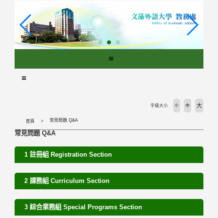
跳
到
主
要
內
容
區
塊
大
字級大小
小
中
常見問題 Q&A
首頁
常見問題 Q&A
1 註冊組 Registration Section
2 課務組 Curriculum Section
3 綜合業務組 Special Programs Section