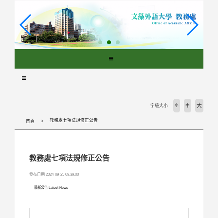
跳
到
主
要
內
容
區
塊
大
字級大小
小
中
教務處七項法規修正公告
首頁
教務處七項法規修正公告
發布日期 2024-09-25 09:39:00
最新公告 Latest News