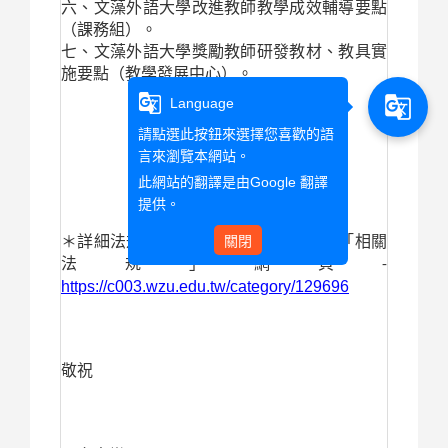
六、文藻外語大學改進教師教學成效輔導要點
（課務組）。
七、
文藻外語大學獎勵教師研發教材、教具實
施要點（教學發展中心）。
g_translate
g_translate
Language
請點選此按鈕來選擇您喜歡的語
言來瀏覽本網站。
此網站的翻譯是由
Google 翻譯
提供。
關閉
＊詳細法規內容請參閱教務處各組中心「相關
法規」網頁
-
https://c003.wzu.edu.tw/category/129696
敬祝