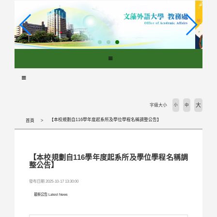
跳
到
主
要
內
容
區
塊
大
字級大小
小
中
【本校規劃自116學年度起系所及學位學程名稱調整公告】
首頁
【本校規劃自116學年度起系所及學位學程名稱調
整公告】
發布日期 2025-10-17 13:30:00
最新公告 Latest News