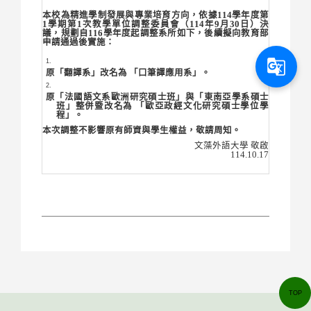
本校為精進學制發展與專業培育方向，依據114
學年度第
1
學期第1
次教學單位調整委員會（114
年9
月30
日）決
議，規劃自116學年度起調整系所如下，後續擬向教育部
申請通過後實施：
g_translate
原「翻譯系」改名為
「口筆譯應用系」
。
原「法國語文系歐洲研究碩士班」與「東南亞學系碩士
班」整併暨改名為
「歐亞政經文化研究碩士學位學
程」
。
本次調整不影響原有師資與學生權益，敬請周知。
文藻外語大學
敬啟
114.10.17
TOP